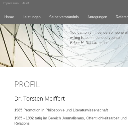
Impressum
AGB
Home
Leistungen
Selbstverständnis
Anregungen
Refere
You can only influence someone els
willing to be influenced yourself.
Edgar H. Schein
mehr
PROFIL
Dr. Torsten Meiffert
1985
Promotion in Philosophie und Literaturwissenschaft
1985 - 1992
tätig im Bereich Journalismus, Öffentlichkeitsarbeit und
Relations