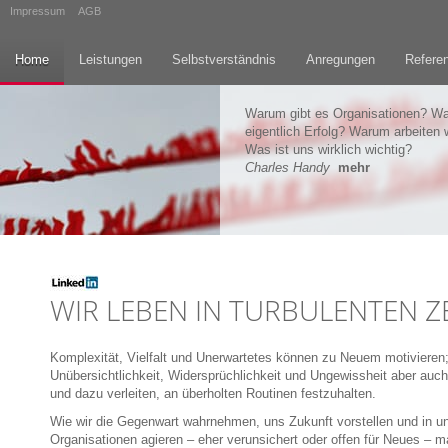
Impressum
AGB
Home
Leistungen
Selbstverständnis
Anregungen
Refere
Warum gibt es Organisationen? Wa
eigentlich Erfolg? Warum arbeiten w
Was ist uns wirklich wichtig?
Charles Handy
mehr
WIR LEBEN IN TURBULENTEN Z
Komplexität, Vielfalt und Unerwartetes können zu Neuem motivieren
Unübersichtlichkeit, Widersprüchlichkeit und Ungewissheit aber auc
und dazu verleiten, an überholten Routinen festzuhalten.
Wie wir die Gegenwart wahrnehmen, uns Zukunft vorstellen und in u
Organisationen agieren – eher verunsichert oder offen für Neues – m